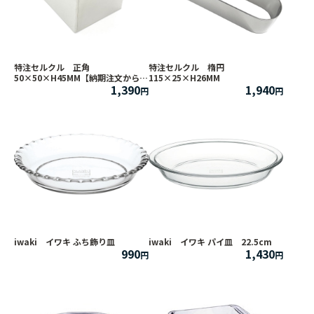
特注セルクル 正角
特注セルクル 楕円
50×50×H45MM【納期注文から約
115×25×H26MM
1,390
1,940
3週間】
iwaki イワキ ふち飾り皿
iwaki イワキ パイ皿 22.5cm
990
1,430