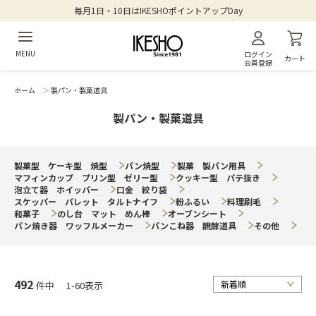
毎月1日・10日はIKESHOポイントアップDay
MENU
ログイン
カート
会員登録
ホーム
＞
製パン・製菓道具
製パン・製菓道具
製菓型 ケーキ型 焼型
パン焼型
製菓 製パン用具
マフィンカップ プリン型 ゼリー型
クッキー型 パテ抜き
泡立て器 ホイッパー
口金 絞り袋
スケッパー パレット タルトナイフ
粉ふるい
料理刷毛
和菓子
のし台 マット めん棒
オーブンシート
パン焼き器 ワッフルメーカー
パンこね器 醗酵道具
その他
492
件中
1-60表示