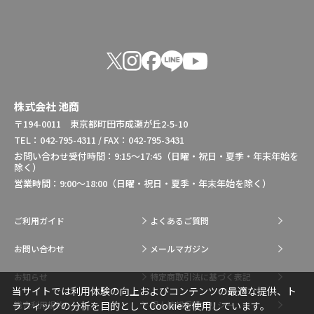
株式会社 池商
〒194-0011 東京都町田市成瀬が丘2-5-10
TEL：042-795-4311 / FAX：042-795-3431
お問い合わせ受付時間：9:15～17:45（日曜・祝日・夏季・年末年始を
除く）
営業時間：9:00～18:00（日曜・祝日・夏季・年末年始を除く）
ご利用ガイド
よくあるご質問
お問い合わせ
メールマガジン
お知らせ
特定商取引法に基づく表記
当サイトでは利用体験の向上およびコンテンツの最適な提供、ト
総合利用規約
個人情報保護ポリシー
ラフィックの分析を目的としてCookieを使用しています。