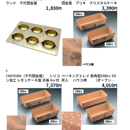
ウンド 千代田金属
田金属 ブリキ クリスタルケーキ
1,830
3,390
K
CHIYODA（千代田金属） シリコ
ベーキングトレイ 長角型500cc 50
ン加工 レモンケーキ型 天板 6ヶ付
枚入 ハウス柄 （オーブン焼
7,570
4,010
成用紙容器）