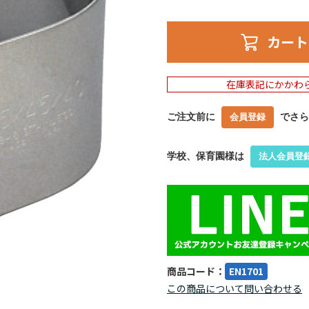
カート
在庫表記にかかわ
ご注文前に
でさら
会員登録
学校、保育園様は
法人会員登
商品コード：
EN1701
この商品について問い合わせる