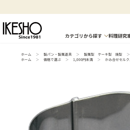
カテゴリから探す
料理研究
ホーム
＞
製パン・製菓道具
＞
製菓型 ケーキ型 焼型
＞
ホーム
＞
価格で選ぶ
＞
1,000円未満
＞
かみ合せセルクル 