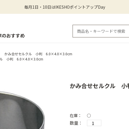
毎月1日・10日はIKESHOポイントアップDay
家のおすすめ
かみ合せセルクル 小判 6.0×4.0×3.0cm
小判 6.0×4.0×3.0cm
かみ合せセルクル 小判 
在庫：
○
数量：