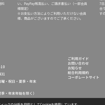
送料
い、PayPay残高払い、ご請求書払い（一部会員
7
様限定）
合
※お支払い方法によりご利用いただけない会員
す
様、商品がございますのでご了承ください。
ご利用ガイド
お問い合わせ
10
お知らせ
総合利用規約
431
コーポレートサイト
（日曜・祝日・夏季・年末
・夏季・年末年始を除く）
ックの分析を目的としてCookieを使用しています。