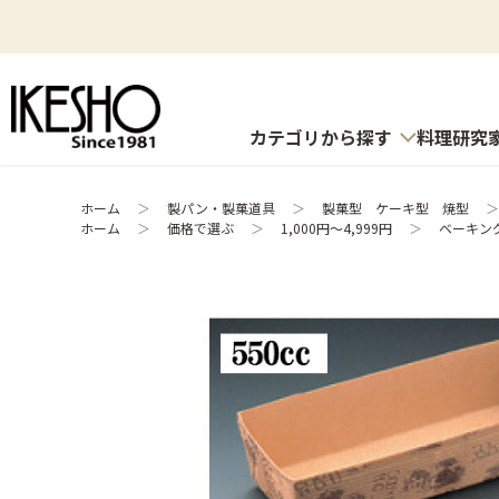
カテゴリから探す
料理研究
ホーム
＞
製パン・製菓道具
＞
製菓型 ケーキ型 焼型
＞
ホーム
＞
価格で選ぶ
＞
1,000円～4,999円
＞
ベーキン