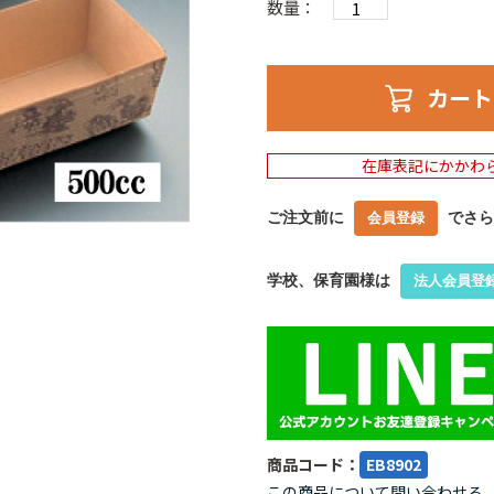
数量：
カート
在庫表記にかかわ
ご注文前に
でさら
会員登録
学校、保育園様は
法人会員登
商品コード：
EB8902
この商品について問い合わせる