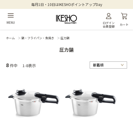
毎月1日・10日はIKESHOポイントアップDay
MENU
ログイン
カート
会員登録
ホーム
＞
鍋・フライパン・魚焼き
＞
圧力鍋
圧力鍋
8
件中
1-8表示