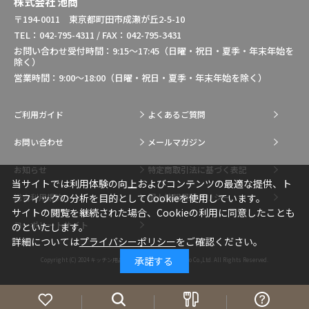
株式会社 池商
〒194-0011 東京都町田市成瀬が丘2-5-10
TEL：042-795-4311 / FAX：042-795-3431
お問い合わせ受付時間：9:15～17:45（日曜・祝日・夏季・年末年始を
除く）
営業時間：9:00～18:00（日曜・祝日・夏季・年末年始を除く）
ご利用ガイド
よくあるご質問
お問い合わせ
メールマガジン
お知らせ
特定商取引法に基づく表記
当サイトでは利用体験の向上およびコンテンツの最適な提供、ト
総合利用規約
個人情報保護ポリシー
ラフィックの分析を目的としてCookieを使用しています。
サイトの閲覧を継続された場合、Cookieの利用に同意したことも
コーポレートサイト
のといたします。
詳細については
プライバシーポリシー
をご確認ください。
承諾する
Copyright (C) 2024
キッチン用品・調理用品の通販はIkesho Co.,Ltd.
All Rights Reserved.