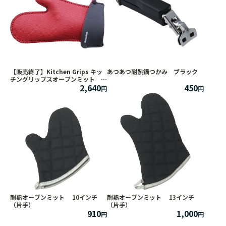
【販売終了】Kitchen Grips キッ
あつあつ耐熱鍋つかみ ブラック
チングリップスオーブンミット
2,640
450
L リバースレッド
耐熱オーブンミット 10インチ
耐熱オーブンミット 13インチ
（片手）
（片手）
910
1,000