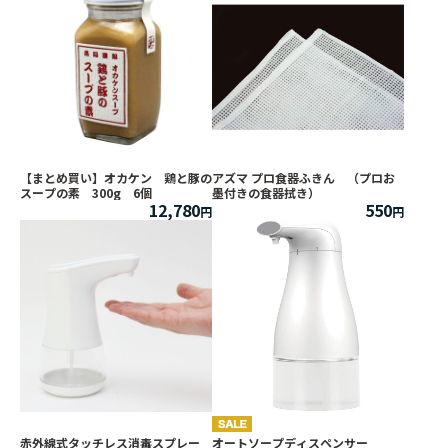
【まとめ買い】オカケン 鶏と豚の
アズマ プロ食器ふきん （プロお
スープの素 300g 6個
墨付きの食器拭き）
12,780
550
赤外線式タッチレス消毒スプレー
オートソープディスペンサー