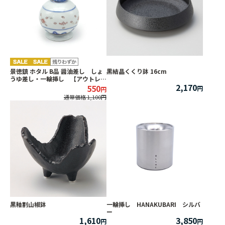
景徳鎮 ホタル B品 醤油差し しょ
黒結晶くくり鉢 16cm
うゆ差し・一輪挿し 【アウトレッ
2,170
ト】
550
通常価格 1,100
黒釉割山椒鉢
一輪挿し HANAKUBARI シルバ
ー
1,610
3,850