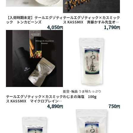
【入荷時期未定】テールエグゾティ
テールエグゾティック×カスミック
ック トンカビーンズ
ス KASSMIX 斉藤かすみ先生オリ
4,050
1,790
ジナルブレンドスパイス
能登･輪島 うま味たっぷり
テールエグゾティック×カスミック
わじまの海塩 100g
ス KASSMIX マイクロプレインマ
4,890
750
ルチスパイスミル セット