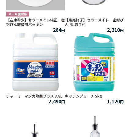
【在庫希少】セラーメイト純正 密
【販売終了】セラーメイト 密封び
封びん取替用パッキン
ん 4L 取手付
264
2,310
チャーミーマジカ除菌プラス 3.8L
キッチンブリーチ 5kg
2,490
1,120