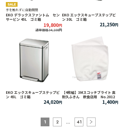
手を触れずに自動開閉
EKO デラックスファントム セン
EKO エックスキューブステップビ
サービン 45L ゴミ箱
ン 30L ゴミ箱
21,250
19,800
通常価格 34,100
EKO エックスキューブステップビ
【4枚組】3Mスコッチブライト 高
ン 45L ゴミ箱
耐久ふきん 飲食店用 No.2012
24,020
1,400
1
2
41