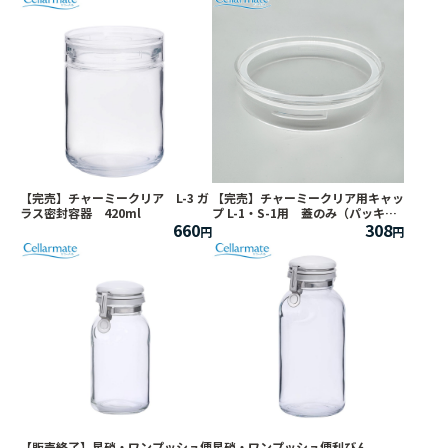
【完売】チャーミークリア L-3 ガ
【完売】チャーミークリア用キャッ
ラス密封容器 420ml
プ L-1・S-1用 蓋のみ（パッキン
660
308
付き）
【販売終了】星硝・ワンプッシュ便
星硝・ワンプッシュ便利びん