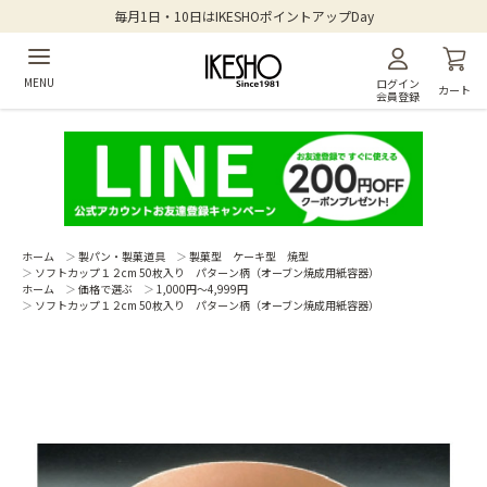
毎月1日・10日はIKESHOポイントアップDay
MENU
ログイン
カート
会員登録
ホーム
＞
製パン・製菓道具
＞
製菓型 ケーキ型 焼型
＞
ソフトカップ１２cm 50枚入り パターン柄（オーブン焼成用紙容器）
ホーム
＞
価格で選ぶ
＞
1,000円～4,999円
＞
ソフトカップ１２cm 50枚入り パターン柄（オーブン焼成用紙容器）