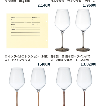
ワラ鍋敷 中 φ180
コルク抜き ウイング型 クローム
2,140
1,960
ワインラベルコレクション（10枚
日本製 漆 日本酒・ワイングラ
入）（ワイングッズ）
ス 2客組 シルバー L 550ml
1,400
13,020
【うるし/日本酒グラス/漆塗り/漆
器/ペアグラス/父の日】