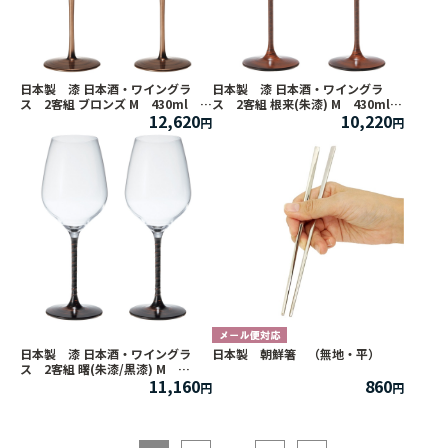
日本製 漆 日本酒・ワイングラ
日本製 漆 日本酒・ワイングラ
ス 2客組 ブロンズ M 430ml
ス 2客組 根来(朱漆) M 430ml
12,620
10,220
【うるし/日本酒グラス/漆塗り/漆
【うるし/日本酒グラス/漆塗り/漆
器/ペアグラス/父の日】
器/ペアグラス/父の日】
日本製 漆 日本酒・ワイングラ
日本製 朝鮮箸 （無地・平）
ス 2客組 曙(朱漆/黒漆) M
11,160
860
430ml 【うるし/日本酒グラス/漆
塗り/漆器/ペアグラス/父の日】