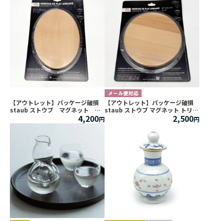
【アウトレット】パッケージ破損
【アウトレット】パッケージ破損
staub ストウブ マグネット ト
staub ストウブ マグネット トリベ
4,200
2,500
リベット オーバル 大
ット ラウンド 小 Φ16.5cm ※
21×15cm ※