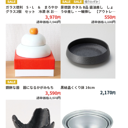
ガラス徳利 S・L ＆ まろやか
景徳鎮 ホタル B品 醤油差し しょ
グラス2個 セット 冷酒 氷 おち
うゆ差し・一輪挿し 【アウトレッ
ょこ
ト】
3,970
550
通常価格 7,940
通常価格 1,100
鏡餅な器 器になるかがみもち
黒結晶くくり鉢 16cm
2,170
3,590
通常価格 3,970