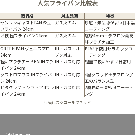
人気フライパン比較表
商品名
対応熱源
特徴
センレンキャストFAN 深型
ガス火のみ
厚底・熱伝導がよい日本製
フライパン 24cm
コーティング
匠技 極フライパン 24cm
ガス火のみ
底厚4mm・テフロン最高
峰プラチナ加工
GREEN PAN ヴェニスプロ
IH・ガス・オー
PFAS不使用セラミックコ
24cm
ブン対応
ーティング
軽いプラテアードEM IHフラ
IH・ガス対応
軽量で扱いやすい日常用
イパン 24cm
クワトロプラス IHフライパ
IH・ガス対応
4層クラッド＋テフロン加
ン 24cm
工のバランス型
ビタクラフト ソフィアIIフラ
IH・ガス対応
2層構造＋高密度コーティ
イパン 24cm
ング
※横にスクロールできます