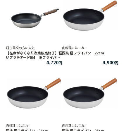
軽さ重視の方に人気
肉料理にはこれ！
【在庫がなくなり次第販売終了】軽
匠技 極フライパン 22cm
いプラテアードEM IHフライパ
4,720
4,900
ン 26cm
肉料理にはこれ！
肉料理にはこれ！
匠技 極フライパン 24cm
匠技 極フライパン 26cm