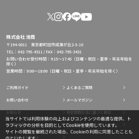
株式会社 池商
〒194-0011 東京都町田市成瀬が丘2-5-10
TEL：042-795-4311 / FAX：042-795-3431
お問い合わせ受付時間：9:15～17:45（日曜・祝日・夏季・年末年始を
除く）
営業時間：9:00～18:00（日曜・祝日・夏季・年末年始を除く）
ご利用ガイド
よくあるご質問
お問い合わせ
メールマガジン
お知らせ
特定商取引法に基づく表記
当サイトでは利用体験の向上およびコンテンツの最適な提供、ト
総合利用規約
個人情報保護ポリシー
ラフィックの分析を目的としてCookieを使用しています。
サイトの閲覧を継続された場合、Cookieの利用に同意したことも
コーポレートサイト
のといたします。