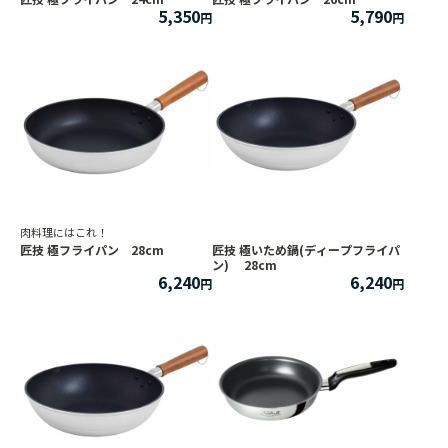
5,350
5,790
肉料理にはこれ！
匠技 極フライパン 28cm
匠技 極いため鍋(ディープフライパ
ン) 28cm
6,240
6,240