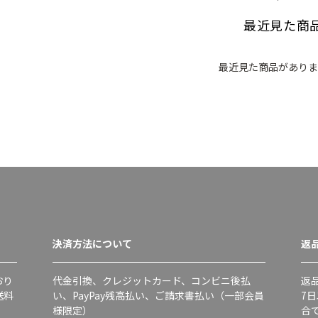
最近見た商
最近見た商品がありま
決済方法について
返
おり
代金引換、クレジットカード、コンビニ後払
返
送料
い、PayPay残高払い、ご請求書払い（一部会員
7
様限定）
合