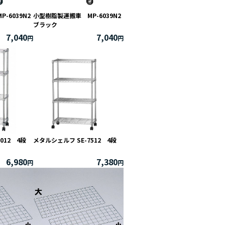
-6039N2
小型樹脂製運搬車 MP-6039N2
ブラック
7,040
7,040
土
0
7
4
1
012 4段
メタルシェルフ SE-7512 4段
6,980
7,380