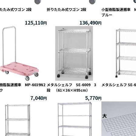
たたみ式ワゴン 2段
折りたたみ式ワゴン 2段
小型樹脂製運搬車 MP
2026 / 09
2026 / 10
ブルー
125,110
136,490
火
水
木
金
土
日
月
火
水
木
金
1
2
3
4
5
1
2
3
8
9
10
11
12
4
5
6
7
8
9
1
15
16
17
18
19
11
12
13
14
15
16
1
22
23
24
25
26
18
19
20
21
22
23
2
29
30
25
26
27
28
29
30
3
樹脂製運搬車 MP-6039N2
メタルシェルフ SE-6009 3
メタルシェルフ SE-6
ク
段 （61×36×H95cm）
7,040
5,770