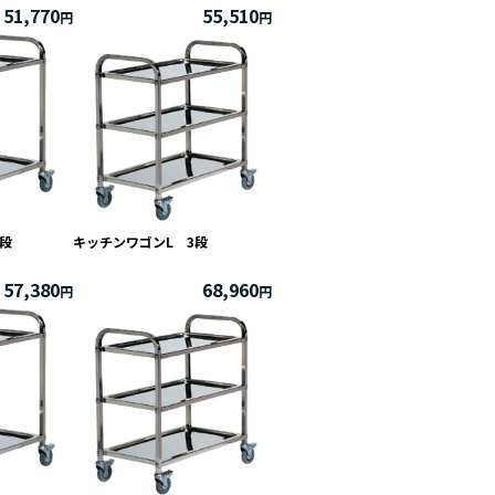
51,770
55,510
段
キッチンワゴンL 3段
57,380
68,960