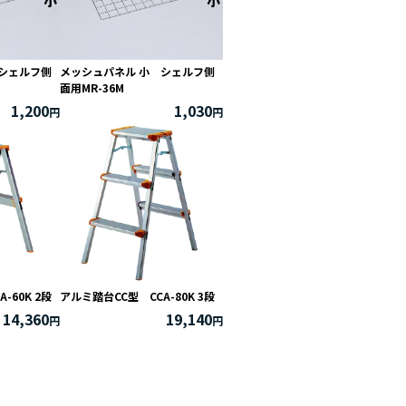
シェルフ側
メッシュパネル 小 シェルフ側
面用MR-36M
1,200
1,030
-60K 2段
アルミ踏台CC型 CCA-80K 3段
14,360
19,140