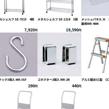
ルシェルフ SE-7515 4段
メタルシェルフ SE-1218 5段
メッシュパネル 大 
面用MR-46M
7,920
19,590
フック3個入 MR-3SF
コネクター2個入 MR-2R
アルミ踏台CC型 CCA
290
440