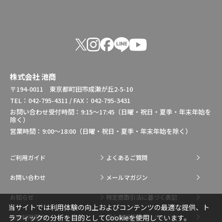
株式会社 池商
〒194-0011 東京都町田市成瀬が丘2-5-10
TEL：042-795-4311 / FAX：042-795-3431
お問い合わせ受付時間：9:15～17:45（日曜・祝日・夏季・年末年始を
除く）
営業時間：9:00～18:00（日曜・祝日・夏季・年末年始を除く）
ご利用ガイド
よくあるご質問
お問い合わせ
メールマガジン
お知らせ
特定商取引法に基づく表記
当サイトでは利用体験の向上およびコンテンツの最適な提供、ト
総合利用規約
個人情報保護ポリシー
ラフィックの分析を目的としてCookieを使用しています。