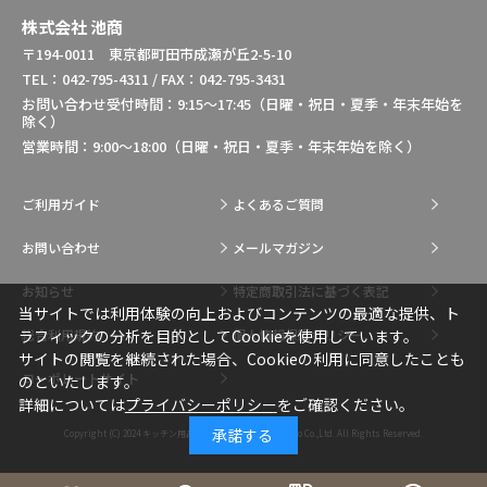
株式会社 池商
〒194-0011 東京都町田市成瀬が丘2-5-10
TEL：042-795-4311 / FAX：042-795-3431
お問い合わせ受付時間：9:15～17:45（日曜・祝日・夏季・年末年始を
除く）
営業時間：9:00～18:00（日曜・祝日・夏季・年末年始を除く）
ご利用ガイド
よくあるご質問
お問い合わせ
メールマガジン
お知らせ
特定商取引法に基づく表記
当サイトでは利用体験の向上およびコンテンツの最適な提供、ト
総合利用規約
個人情報保護ポリシー
ラフィックの分析を目的としてCookieを使用しています。
サイトの閲覧を継続された場合、Cookieの利用に同意したことも
コーポレートサイト
のといたします。
詳細については
プライバシーポリシー
をご確認ください。
承諾する
Copyright (C) 2024
キッチン用品・調理用品の通販はIkesho Co.,Ltd.
All Rights Reserved.