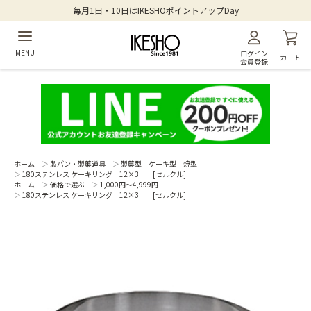
毎月1日・10日はIKESHOポイントアップDay
MENU
ログイン
カート
会員登録
ホーム
＞
製パン・製菓道具
＞
製菓型 ケーキ型 焼型
＞
180ステンレス ケーキリング 12×3 [セルクル]
ホーム
＞
価格で選ぶ
＞
1,000円～4,999円
＞
180ステンレス ケーキリング 12×3 [セルクル]