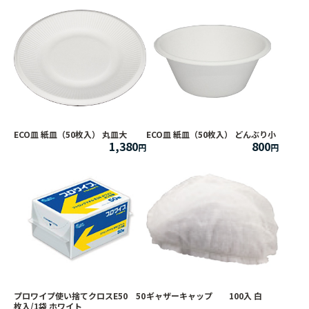
ECO皿 紙皿（50枚入） 丸皿大
ECO皿 紙皿（50枚入） どんぶり小
1,380
800
プロワイプ使い捨てクロスE50 50
ギャザーキャップ 100入 白
枚入/1袋 ホワイト