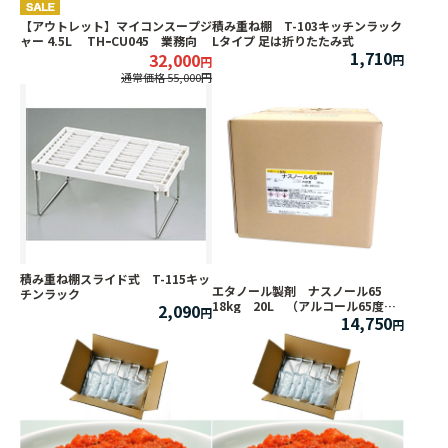
【アウトレット】マイコンスープジ
積み重ね棚 T-103キッチンラック
ャー 4.5L THｰCU045 業務向
Lタイプ 足は折りたたみ式
1,710
32,000
通常価格 55,000
積み重ね棚スライド式 T-115キッ
エタノール製剤 ナスノール65
チンラック
18kg 20L （アルコール65度）
2,090
14,750
食品添加物