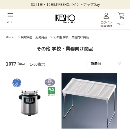
毎月1日・10日はIKESHOポイントアップDay
MENU
ログイン
カート
会員登録
ホーム
＞
調理実習・厨房用品
＞
その他 学校・業務向け商品
その他 学校・業務向け商品
1077
件中
1-60表示