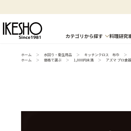
カテゴリから探す
料理研究
ホーム
＞
水回り・衛生用品
＞
キッチンクロス 布巾
＞
ホーム
＞
価格で選ぶ
＞
1,000円未満
＞
アズマ プロ食