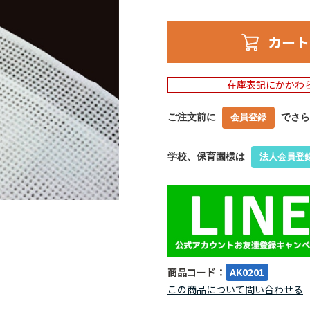
カート
在庫表記にかかわ
ご注文前に
でさら
会員登録
学校、保育園様は
法人会員登
商品コード：
AK0201
この商品について問い合わせる