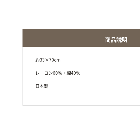
商品説明
約33×70cm
レーヨン60％・綿40％
日本製