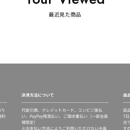
最近見た商品
決済方法について
返
おり
代金引換、クレジットカード、コンビニ後払
返
送料
い、PayPay残高払い、ご請求書払い（一部会員
7
様限定）
合
※お支払い方法によりご利用いただけない会員
す