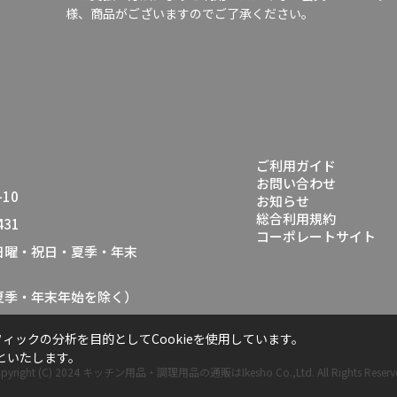
様、商品がございますのでご了承ください。
ご利用ガイド
お問い合わせ
10
お知らせ
総合利用規約
431
コーポレートサイト
（日曜・祝日・夏季・年末
・夏季・年末年始を除く）
ックの分析を目的としてCookieを使用しています。
といたします。
pyright (C) 2024
キッチン用品・調理用品の通販はIkesho Co.,Ltd.
All Rights Reserv