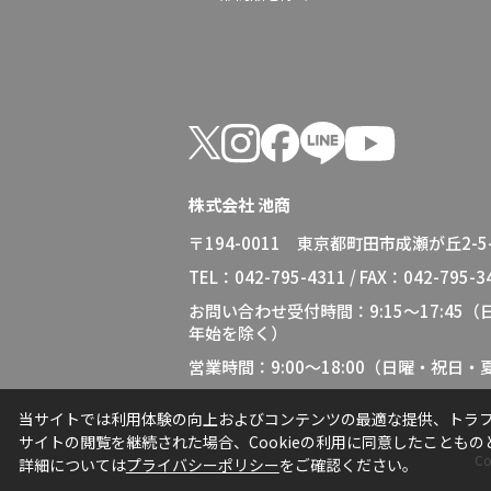
株式会社 池商
〒194-0011 東京都町田市成瀬が丘2-5-
TEL：042-795-4311 / FAX：042-795-3
お問い合わせ受付時間：9:15～17:45
年始を除く）
営業時間：9:00～18:00（日曜・祝日
当サイトでは利用体験の向上およびコンテンツの最適な提供、トラフィ
サイトの閲覧を継続された場合、Cookieの利用に同意したこともの
Co
詳細については
プライバシーポリシー
をご確認ください。