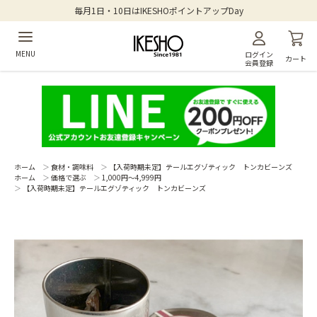
毎月1日・10日はIKESHOポイントアップDay
MENU
ログイン
カート
会員登録
ホーム
＞
食材・調味料
＞
【入荷時期未定】テールエグゾティック トンカビーンズ
ホーム
＞
価格で選ぶ
＞
1,000円～4,999円
＞
【入荷時期未定】テールエグゾティック トンカビーンズ