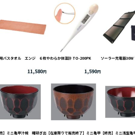
用バスタオル エンジ ６枚
やわらか体温計 TO-200PK
ソーラー充電器30W T
11,580
1,590
売】ミニ亀甲汁椀 曙研ぎ出
【在庫限りで販売終了】ミニ亀甲
【終売】ミニ浅型亀