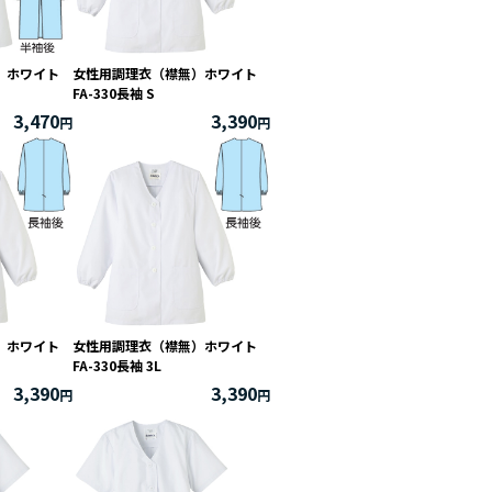
付）ホワイト
女性用調理衣（襟無）ホワイト
土
FA-330長袖 S
3,470
3,390
0
7
4
1
無）ホワイト
女性用調理衣（襟無）ホワイト
FA-330長袖 3L
3,390
3,390