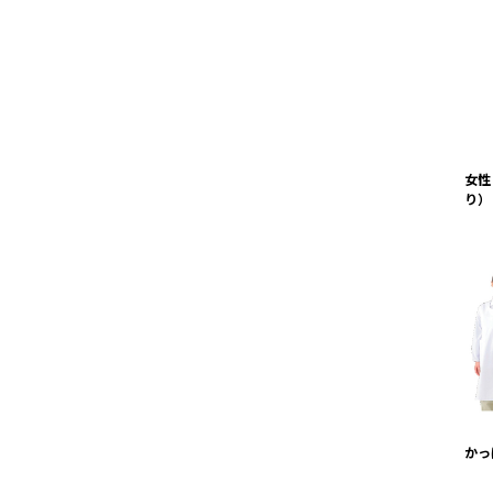
女性
り） 
かっ