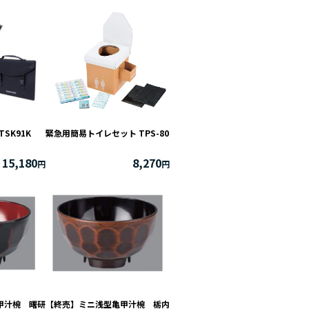
SK91K
緊急用簡易トイレセット TPS-80
15,180
8,270
甲汁椀 曙研
【終売】ミニ浅型亀甲汁椀 栃内