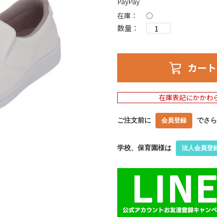
PayPay
在庫：
○
数量：
カート
在庫表記にかかわ
ご注文前に
でさら
会員登録
学校、保育園様は
法人会員登