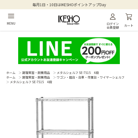
毎月1日・10日はIKESHOポイントアップDay
MENU
ログイン
カート
会員登録
ホーム
＞
調理実習・厨房用品
＞
メタルシェルフ SE-7515 4段
ホーム
＞
調理実習・厨房用品
＞
ワゴン・踏台・台車・作業台・ワイヤーシェルフ
＞
メタルシェルフ SE-7515 4段