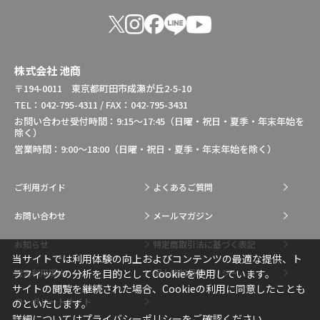
株式会社 池商
〒194-0011 東京都町田市成瀬が丘2-5-10
TEL：042-795-4311 / FAX：042-795-3431
お問い合わせ受付時間：9:15～17:45（日曜・祝日・夏季・年末年始を
除く）
営業時間：9:00～18:00（日曜・祝日・夏季・年末年始を除く）
ご利用ガイド
よくあるご質問
お問い合わせ
メールマガジン
お知らせ
特定商取引法に基づく表記
当サイトでは利用体験の向上およびコンテンツの最適な提供、ト
総合利用規約
個人情報保護ポリシー
ラフィックの分析を目的としてCookieを使用しています。
サイトの閲覧を継続された場合、Cookieの利用に同意したことも
コーポレートサイト
のといたします。
詳細については
プライバシーポリシー
をご確認ください。