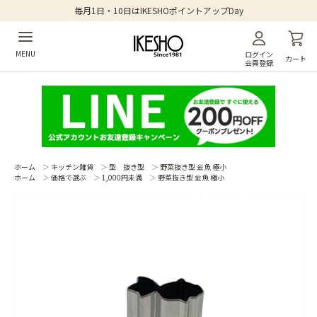
毎月1日・10日はIKESHOポイントアップDay
MENU
ログイン
カート
会員登録
ホーム
＞
キッチン雑貨
＞
型 抜き型
＞
野菜抜き型 金魚 極小
ホーム
＞
価格で選ぶ
＞
1,000円未満
＞
野菜抜き型 金魚 極小