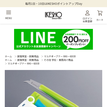
毎月1日・10日はIKESHOポイントアップDay
MENU
ログイン
カート
会員登録
ホーム
＞
調理実習・厨房用品
＞
マルチオープナー MKIー600B
ホーム
＞
調理実習・厨房用品
＞
その他 学校・業務向け商品
＞
マルチオープナー MKIー600B