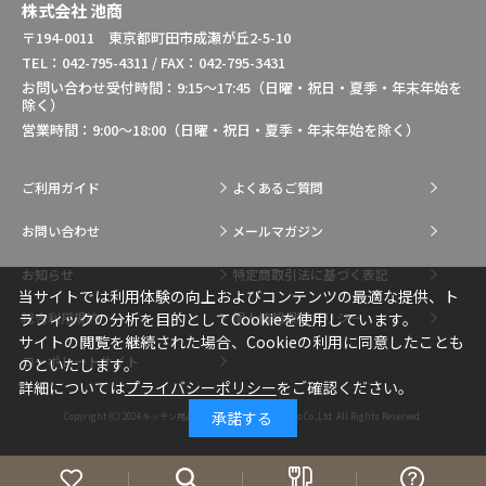
株式会社 池商
〒194-0011 東京都町田市成瀬が丘2-5-10
TEL：042-795-4311 / FAX：042-795-3431
お問い合わせ受付時間：9:15～17:45（日曜・祝日・夏季・年末年始を
除く）
営業時間：9:00～18:00（日曜・祝日・夏季・年末年始を除く）
ご利用ガイド
よくあるご質問
お問い合わせ
メールマガジン
お知らせ
特定商取引法に基づく表記
当サイトでは利用体験の向上およびコンテンツの最適な提供、ト
総合利用規約
個人情報保護ポリシー
ラフィックの分析を目的としてCookieを使用しています。
サイトの閲覧を継続された場合、Cookieの利用に同意したことも
コーポレートサイト
のといたします。
詳細については
プライバシーポリシー
をご確認ください。
承諾する
Copyright (C) 2024
キッチン用品・調理用品の通販はIkesho Co.,Ltd.
All Rights Reserved.