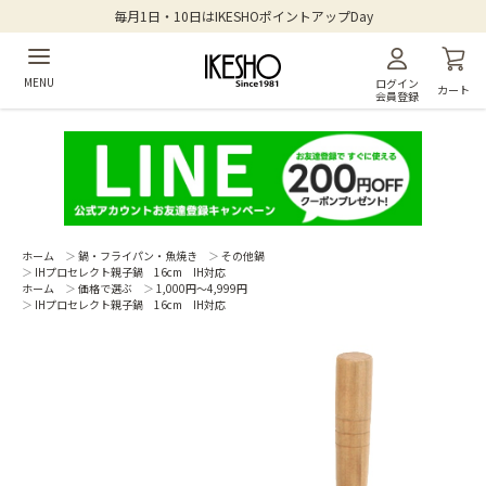
毎月1日・10日はIKESHOポイントアップDay
MENU
ログイン
カート
会員登録
ホーム
＞
鍋・フライパン・魚焼き
＞
その他鍋
＞
IHプロセレクト親子鍋 16cm IH対応
ホーム
＞
価格で選ぶ
＞
1,000円～4,999円
＞
IHプロセレクト親子鍋 16cm IH対応