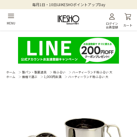
毎月1日・10日はIKESHOポイントアップDay
MENU
ログイン
カート
会員登録
ホーム
＞
製パン・製菓道具
＞
粉ふるい
＞
ハーティーランド粉ふるい 大
ホーム
＞
価格で選ぶ
＞
1,000円未満
＞
ハーティーランド粉ふるい 大