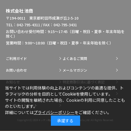
株式会社 池商
〒194-0011 東京都町田市成瀬が丘2-5-10
TEL：042-795-4311 / FAX：042-795-3431
お問い合わせ受付時間：9:15～17:45（日曜・祝日・夏季・年末年始を
除く）
営業時間：9:00～18:00（日曜・祝日・夏季・年末年始を除く）
ご利用ガイド
よくあるご質問
お問い合わせ
メールマガジン
お知らせ
特定商取引法に基づく表記
当サイトでは利用体験の向上およびコンテンツの最適な提供、ト
総合利用規約
個人情報保護ポリシー
ラフィックの分析を目的としてCookieを使用しています。
サイトの閲覧を継続された場合、Cookieの利用に同意したことも
コーポレートサイト
のといたします。
詳細については
プライバシーポリシー
をご確認ください。
承諾する
Copyright (C) 2024
キッチン用品・調理用品の通販はIkesho Co.,Ltd.
All Rights Reserved.