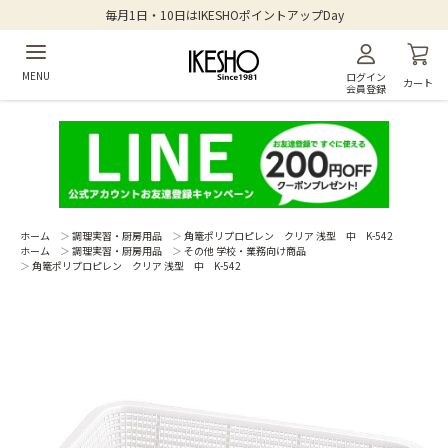
毎月1日・10日はIKESHOポイントアップDay
MENU
ログイン
カート
会員登録
ホーム
＞
調理実習・厨房用品
＞
角篭ポリプロピレン クリア 浅型 中 K-542
ホーム
＞
調理実習・厨房用品
＞
その他 学校・業務向け商品
＞
角篭ポリプロピレン クリア 浅型 中 K-542