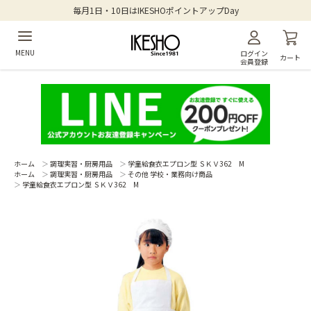
毎月1日・10日はIKESHOポイントアップDay
MENU
ログイン
カート
会員登録
ホーム
＞
調理実習・厨房用品
＞
学童給食衣エプロン型 ＳＫＶ362 M
ホーム
＞
調理実習・厨房用品
＞
その他 学校・業務向け商品
＞
学童給食衣エプロン型 ＳＫＶ362 M