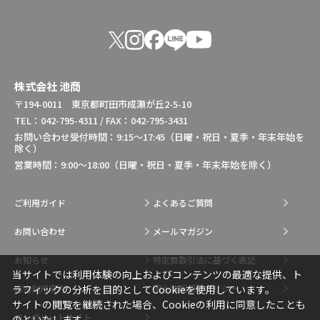
株式会社 池商
〒194-0011 東京都町田市成瀬が丘2-5-10
TEL：042-795-4311 / FAX：042-795-3431
お問い合わせ受付時間：9:15～17:45（日曜・祝日・夏季・年末年始を
除く）
営業時間：9:00～18:00（日曜・祝日・夏季・年末年始を除く）
ご利用ガイド
よくあるご質問
お問い合わせ
メールマガジン
お知らせ
特定商取引法に基づく表記
当サイトでは利用体験の向上およびコンテンツの最適な提供、ト
総合利用規約
個人情報保護ポリシー
ラフィックの分析を目的としてCookieを使用しています。
サイトの閲覧を継続された場合、Cookieの利用に同意したことも
コーポレートサイト
のといたします。