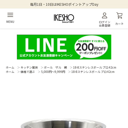
毎月1日・10日はIKESHOポイントアップDay
MENU
ログイン
カート
会員登録
ホーム
＞
キッチン雑貨
＞
ボール ザル 網
＞
18-8ステンレスボール プロ 42cm
ホーム
＞
価格で選ぶ
＞
5,000円～9,999円
＞
18-8ステンレスボール プロ 42cm