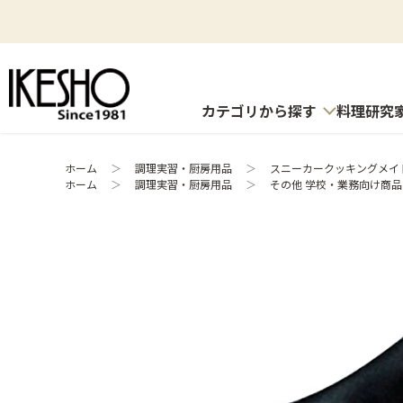
カテゴリから探す
料理研究
ホーム
＞
調理実習・厨房用品
＞
スニーカークッキングメイトア
ホーム
＞
調理実習・厨房用品
＞
その他 学校・業務向け商品