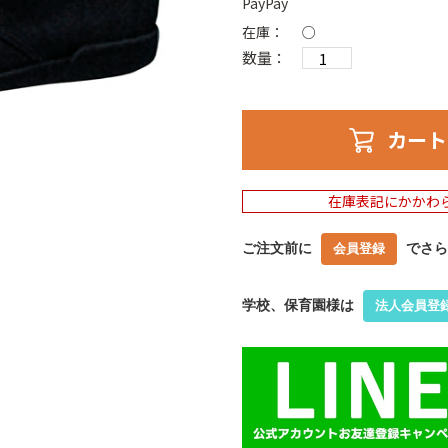
PayPay
在庫：
○
数量：
カート
在庫表記にかかわ
ご注文前に
でさら
会員登録
学校、保育園様は
法人会員登