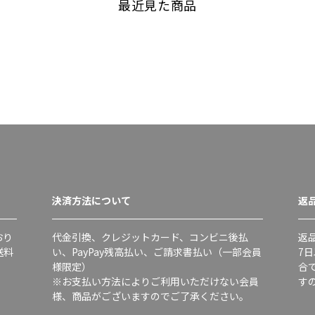
最近見た商品
決済方法について
返
おり
代金引換、クレジットカード、コンビニ後払
返
送料
い、PayPay残高払い、ご請求書払い（一部会員
7
様限定）
合
※お支払い方法によりご利用いただけない会員
す
様、商品がございますのでご了承ください。