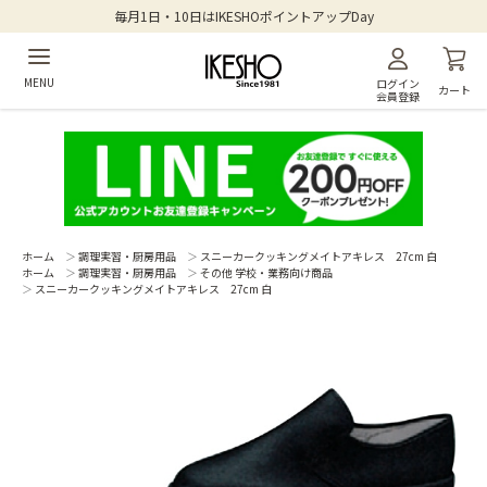
毎月1日・10日はIKESHOポイントアップDay
MENU
ログイン
カート
会員登録
ホーム
＞
調理実習・厨房用品
＞
スニーカークッキングメイトアキレス 27cm 白
ホーム
＞
調理実習・厨房用品
＞
その他 学校・業務向け商品
＞
スニーカークッキングメイトアキレス 27cm 白