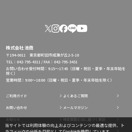
株式会社 池商
〒194-0011 東京都町田市成瀬が丘2-5-10
TEL：042-795-4311 / FAX：042-795-3431
お問い合わせ受付時間：9:15～17:45（日曜・祝日・夏季・年末年始を
除く）
営業時間：9:00～18:00（日曜・祝日・夏季・年末年始を除く）
ご利用ガイド
よくあるご質問
お問い合わせ
メールマガジン
お知らせ
特定商取引法に基づく表記
当サイトでは利用体験の向上およびコンテンツの最適な提供、ト
総合利用規約
個人情報保護ポリシー
ラフィックの分析を目的としてCookieを使用しています。