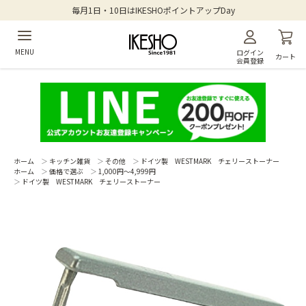
毎月1日・10日はIKESHOポイントアップDay
MENU
ログイン
カート
会員登録
ホーム
＞
キッチン雑貨
＞
その他
＞
ドイツ製 WESTMARK チェリーストーナー
ホーム
＞
価格で選ぶ
＞
1,000円～4,999円
＞
ドイツ製 WESTMARK チェリーストーナー