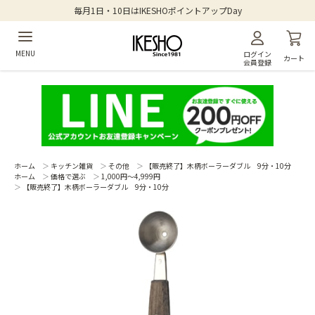
毎月1日・10日はIKESHOポイントアップDay
MENU
ログイン
カート
会員登録
ホーム
＞
キッチン雑貨
＞
その他
＞
【販売終了】木柄ボーラーダブル 9分・10分
ホーム
＞
価格で選ぶ
＞
1,000円～4,999円
＞
【販売終了】木柄ボーラーダブル 9分・10分