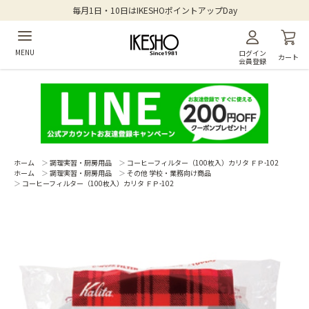
毎月1日・10日はIKESHOポイントアップDay
MENU
ログイン
カート
会員登録
ホーム
＞
調理実習・厨房用品
＞
コーヒーフィルター（100枚入）カリタ ＦＰ-102
ホーム
＞
調理実習・厨房用品
＞
その他 学校・業務向け商品
＞
コーヒーフィルター（100枚入）カリタ ＦＰ-102