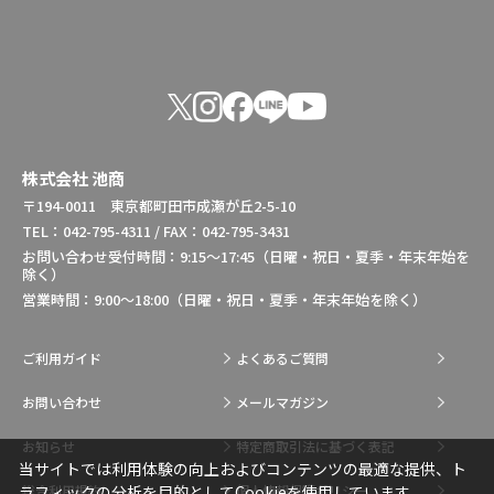
株式会社 池商
〒194-0011 東京都町田市成瀬が丘2-5-10
TEL：042-795-4311 / FAX：042-795-3431
お問い合わせ受付時間：9:15～17:45（日曜・祝日・夏季・年末年始を
除く）
営業時間：9:00～18:00（日曜・祝日・夏季・年末年始を除く）
ご利用ガイド
よくあるご質問
お問い合わせ
メールマガジン
お知らせ
特定商取引法に基づく表記
当サイトでは利用体験の向上およびコンテンツの最適な提供、ト
総合利用規約
個人情報保護ポリシー
ラフィックの分析を目的としてCookieを使用しています。