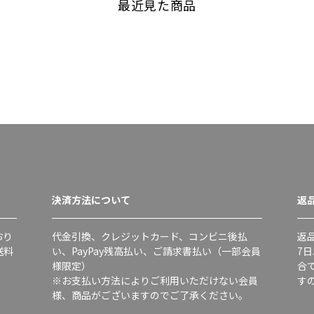
最近見た商品
決済方法について
返
おり
代金引換、クレジットカード、コンビニ後払
返
送料
い、PayPay残高払い、ご請求書払い（一部会員
7
様限定）
合
※お支払い方法によりご利用いただけない会員
す
様、商品がございますのでご了承ください。