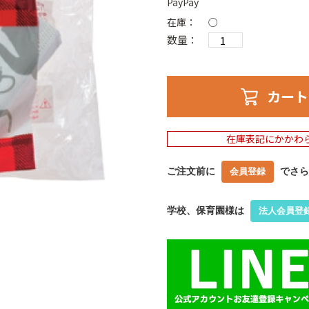
PayPay
在庫：
○
数量：
カート
在庫表記にかかわ
ご注文前に
でさら
会員登録
学校、保育園様は
法人会員登