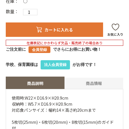
在庫：
○
数量：
カートに入れる
お気に入り
在庫表記にかかわらず欠品・販売終了の場合あり
ご注文前に
でさらにお得にお買い物！
会員登録
学校、保育園様は
がお得です！
法人会員登録
商品説明
商品情報
使用時:W22×D16.9×H20.9cm
収納時：W5.7×D16.9×H20.9cm
対応食パンサイズ：幅約14×高さ約20cmまで
5枚切(25mm)・6枚切(20mm)・8枚切(15mm)のガイド
付