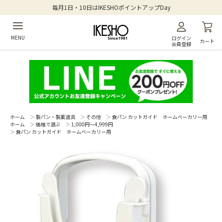
毎月1日・10日はIKESHOポイントアップDay
MENU
ログイン
カート
会員登録
ホーム
＞
製パン・製菓道具
＞
その他
＞
食パン カットガイド ホームベーカリー用
ホーム
＞
価格で選ぶ
＞
1,000円～4,999円
＞
食パン カットガイド ホームベーカリー用