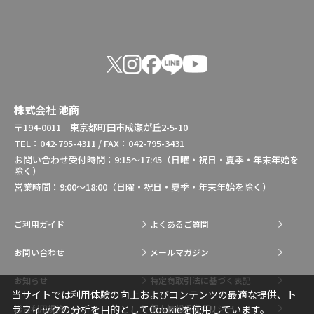
株式会社 池商
〒194-0011 東京都町田市成瀬が丘2-5-10
TEL：042-795-4311 / FAX：042-795-3431
お問い合わせ受付時間：9:15～17:45（日曜・祝日・夏季・年末年始を
除く）
営業時間：9:00～18:00（日曜・祝日・夏季・年末年始を除く）
ご利用ガイド
よくあるご質問
お問い合わせ
メールマガジン
お知らせ
特定商取引法に基づく表記
当サイトでは利用体験の向上およびコンテンツの最適な提供、ト
総合利用規約
個人情報保護ポリシー
ラフィックの分析を目的としてCookieを使用しています。