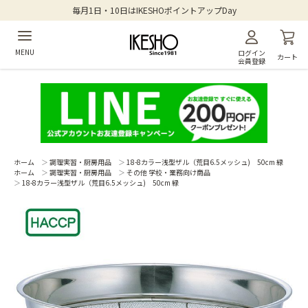
毎月1日・10日はIKESHOポイントアップDay
MENU
ログイン
カート
会員登録
ホーム
＞
調理実習・厨房用品
＞
18-8カラー浅型ザル（荒目6.5メッシュ) 50cm 緑
ホーム
＞
調理実習・厨房用品
＞
その他 学校・業務向け商品
＞
18-8カラー浅型ザル（荒目6.5メッシュ) 50cm 緑