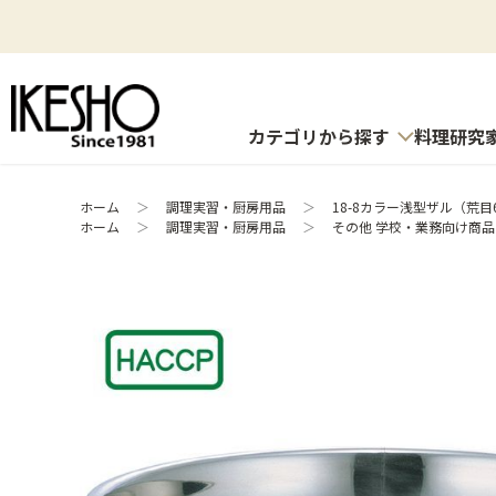
カテゴリから探す
料理研究
ホーム
＞
調理実習・厨房用品
＞
18-8カラー浅型ザル（荒目6
ホーム
＞
調理実習・厨房用品
＞
その他 学校・業務向け商品