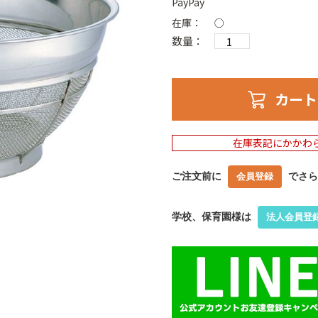
PayPay
在庫：
○
数量：
カート
在庫表記にかかわ
ご注文前に
でさら
会員登録
学校、保育園様は
法人会員登