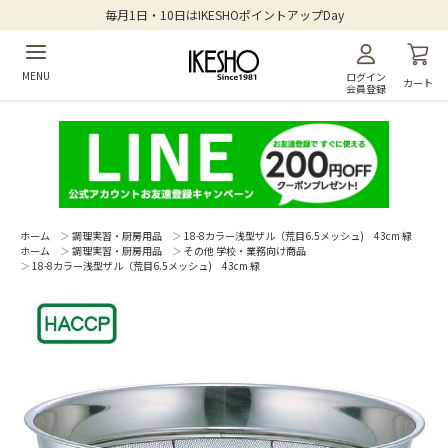
毎月1日・10日はIKESHOポイントアップDay
MENU
ログイン
カート
会員登録
ホーム
＞
調理実習・厨房用品
＞
18-8カラー浅型ザル（荒目6.5メッシュ) 43cm 緑
ホーム
＞
調理実習・厨房用品
＞
その他 学校・業務向け商品
＞
18-8カラー浅型ザル（荒目6.5メッシュ) 43cm 緑