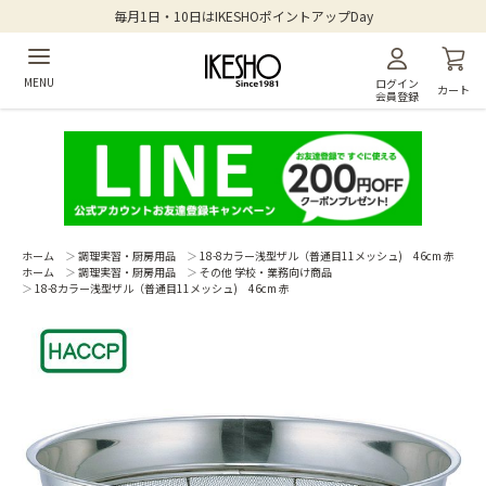
毎月1日・10日はIKESHOポイントアップDay
MENU
ログイン
カート
会員登録
ホーム
＞
調理実習・厨房用品
＞
18-8カラー浅型ザル（普通目11メッシュ) 46cm 赤
ホーム
＞
調理実習・厨房用品
＞
その他 学校・業務向け商品
＞
18-8カラー浅型ザル（普通目11メッシュ) 46cm 赤