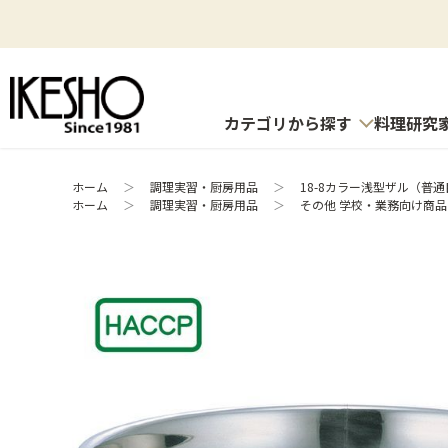
カテゴリから探す
料理研究
ホーム
＞
調理実習・厨房用品
＞
18-8カラー浅型ザル（普通目
ホーム
＞
調理実習・厨房用品
＞
その他 学校・業務向け商品