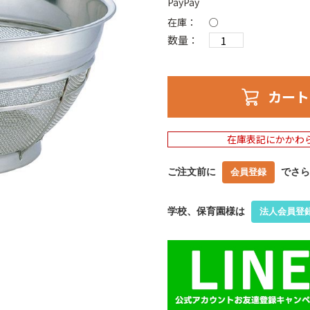
PayPay
在庫：
○
数量：
カート
在庫表記にかかわ
ご注文前に
でさら
会員登録
学校、保育園様は
法人会員登