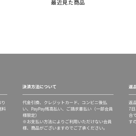
最近見た商品
決済方法について
返
おり
代金引換、クレジットカード、コンビニ後払
返
送料
い、PayPay残高払い、ご請求書払い（一部会員
7
様限定）
合
※お支払い方法によりご利用いただけない会員
す
様、商品がございますのでご了承ください。