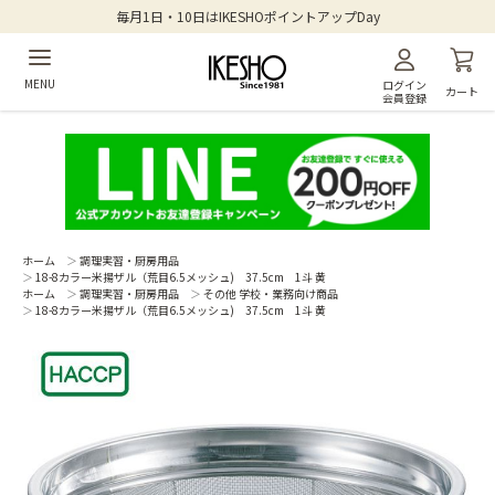
毎月1日・10日はIKESHOポイントアップDay
MENU
ログイン
カート
会員登録
ホーム
＞
調理実習・厨房用品
＞
18-8カラー米揚ザル（荒目6.5メッシュ) 37.5cm 1斗 黄
ホーム
＞
調理実習・厨房用品
＞
その他 学校・業務向け商品
＞
18-8カラー米揚ザル（荒目6.5メッシュ) 37.5cm 1斗 黄