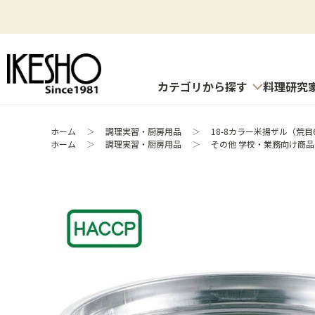
カテゴリから探す
料理研究
ホーム
＞
調理実習・厨房用品
＞
18-8カラー米揚ザル（荒目6.
ホーム
＞
調理実習・厨房用品
＞
その他 学校・業務向け商品