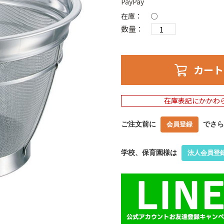
PayPay
在庫：
○
数量：
カート
在庫表記にかかわ
ご注文前に
でさら
会員登録
学校、保育園様は
法人会員登