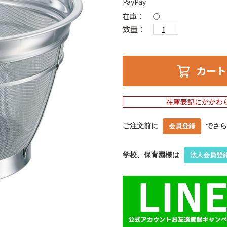
PayPay
在庫：
○
数量：
カート
在庫表記にかかわ
ご注文前に
でさら
会員登録
学校、保育園様は
法人会員登