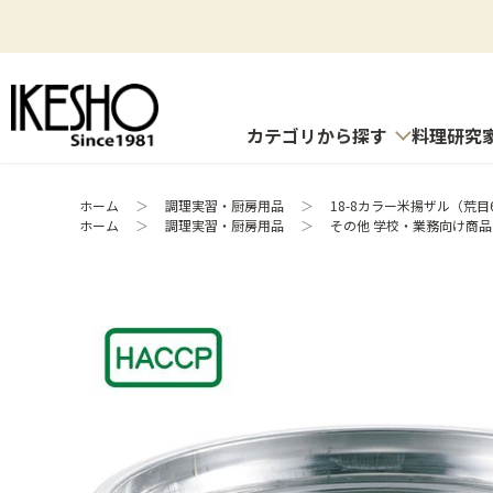
カテゴリから探す
料理研究
ホーム
＞
調理実習・厨房用品
＞
18-8カラー米揚ザル（荒目6
ホーム
＞
調理実習・厨房用品
＞
その他 学校・業務向け商品