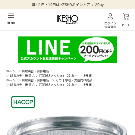
毎月1日・10日はIKESHOポイントアップDay
MENU
ログイン
カート
会員登録
ホーム
＞
調理実習・厨房用品
＞
18-8カラー米揚ザル（荒目6.5メッシュ) 27.5cm 3升 黄
ホーム
＞
調理実習・厨房用品
＞
その他 学校・業務向け商品
＞
18-8カラー米揚ザル（荒目6.5メッシュ) 27.5cm 3升 黄