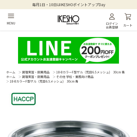
毎月1日・10日はIKESHOポイントアップDay
MENU
ログイン
カート
会員登録
ホーム
＞
調理実習・厨房用品
＞
18-8カラーF型ザル（荒目6.5メッシュ) 30cm 青
ホーム
＞
調理実習・厨房用品
＞
その他 学校・業務向け商品
＞
18-8カラーF型ザル（荒目6.5メッシュ) 30cm 青