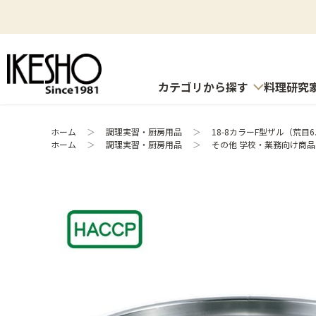
カテゴリから探す
料理研究
ホーム
＞
調理実習・厨房用品
＞
18-8カラーF型ザル（荒目6.
ホーム
＞
調理実習・厨房用品
＞
その他 学校・業務向け商品