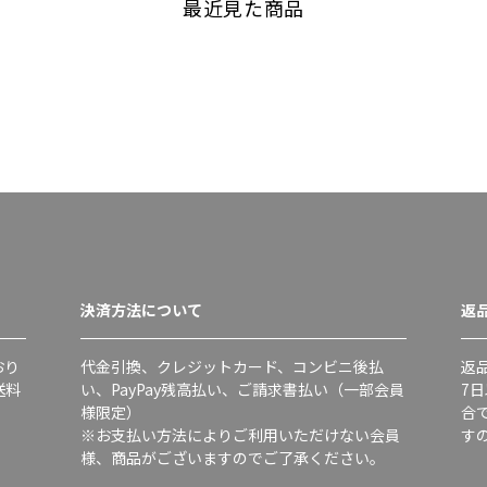
最近見た商品
決済方法について
返
おり
代金引換、クレジットカード、コンビニ後払
返
送料
い、PayPay残高払い、ご請求書払い（一部会員
7
様限定）
合
※お支払い方法によりご利用いただけない会員
す
様、商品がございますのでご了承ください。