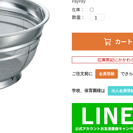
PayPay
在庫：
○
数量：
カート
在庫表記にかかわ
ご注文前に
でさら
会員登録
学校、保育園様は
法人会員登