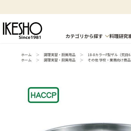
カテゴリから探す
料理研究
ホーム
＞
調理実習・厨房用品
＞
18-8カラーF型ザル（荒目6.
ホーム
＞
調理実習・厨房用品
＞
その他 学校・業務向け商品