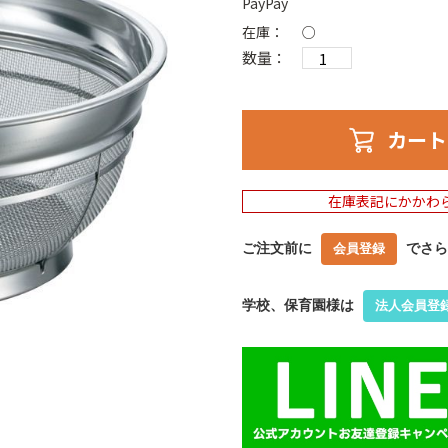
PayPay
在庫：
○
数量：
カート
在庫表記にかかわ
ご注文前に
でさら
会員登録
学校、保育園様は
法人会員登