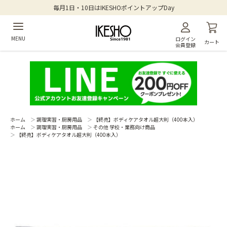
毎月1日・10日はIKESHOポイントアップDay
MENU
ログイン
カート
会員登録
ホーム
＞
調理実習・厨房用品
＞
【終売】ボディケアタオル超大判（400本入）
ホーム
＞
調理実習・厨房用品
＞
その他 学校・業務向け商品
＞
【終売】ボディケアタオル超大判（400本入）