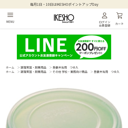
毎月1日・10日はIKESHOポイントアップDay
MENU
ログイン
カート
会員登録
ホーム
＞
調理実習・厨房用品
＞
吾妻弁当用 つゆ入
ホーム
＞
調理実習・厨房用品
＞
その他 学校・業務向け商品
＞
吾妻弁当用 つゆ入