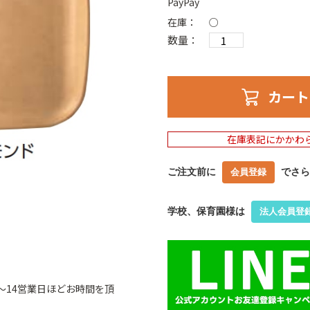
PayPay
在庫：
○
数量：
カート
在庫表記にかかわ
ご注文前に
でさら
会員登録
学校、保育園様は
法人会員登
～14営業日ほどお時間を頂