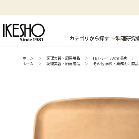
カテゴリから探す
料理研究
ホーム
＞
調理実習・厨房用品
＞
FBトレイ 38cm 長角 ア
ホーム
＞
調理実習・厨房用品
＞
その他 学校・業務向け商品