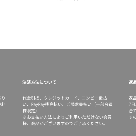
決済方法について
返
おり
代金引換、クレジットカード、コンビニ後払
返
送料
い、PayPay残高払い、ご請求書払い（一部会員
7
様限定）
合
※お支払い方法によりご利用いただけない会員
す
様、商品がございますのでご了承ください。