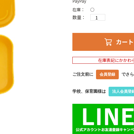
PayPay
在庫：
○
数量：
カート
在庫表記にかかわ
ご注文前に
でさら
会員登録
学校、保育園様は
法人会員登