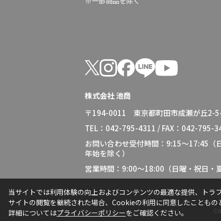
※一部商品を除く
株式会社 池商
〒194-0011 東京都町田市成瀬が丘2-5-
TEL：042-795-4311 / FAX：042-795-3
お問い合わせ受付時間：9:15～17:45
年始を除く）
営業時間：9:00～18:00（日曜・祝日
当サイトでは利用体験の向上およびコンテンツの最適な提供、トラフィ
サイトの閲覧を継続された場合、Cookieの利用に同意したこともの
Co
詳細については
プライバシーポリシー
をご確認ください。