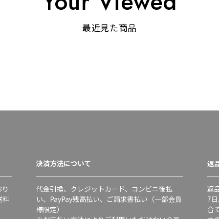
Your Viewed
最近見た商品
決済方法について
返
おり
代金引換、クレジットカード、コンビニ後払
返
送料
い、PayPay残高払い、ご請求書払い（一部会員
7
様限定）
合