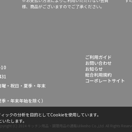
※お支払い方法によりご利用いただけない会員
す
様、商品がございますのでご了承ください。
ご利用ガイド
お問い合わせ
10
お知らせ
総合利用規約
431
コーポレートサイト
（日曜・祝日・夏季・年末
・夏季・年末年始を除く）
ックの分析を目的としてCookieを使用しています。
といたします。
pyright (C) 2024
キッチン用品・調理用品の通販はIkesho Co.,Ltd.
All Rights Reserv