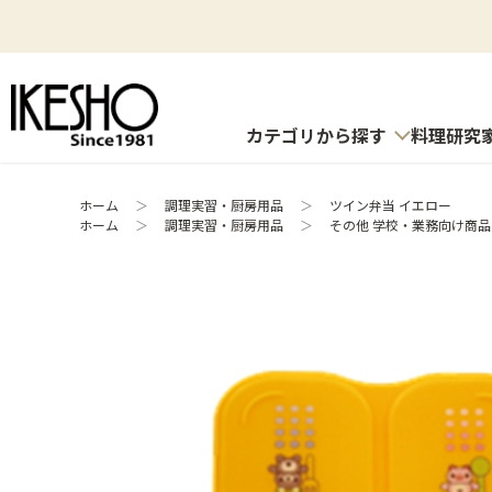
カテゴリから探す
料理研究
ホーム
＞
調理実習・厨房用品
＞
ツイン弁当 イエロー
ホーム
＞
調理実習・厨房用品
＞
その他 学校・業務向け商品